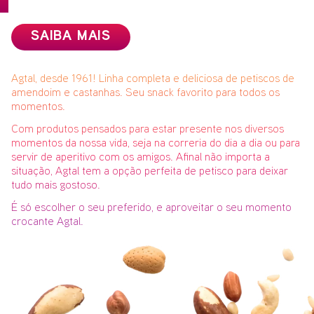
Portal
SAIBA MAIS
de boletos
Agtal, desde 1961! Linha completa e deliciosa de petiscos de
amendoim e castanhas. Seu snack favorito para todos os
momentos.
Com produtos pensados para estar presente nos diversos
ACOMPANHE SUA
momentos da nossa vida, seja na correria do dia a dia ou para
ENTREGA
servir de aperitivo com os amigos. Afinal não importa a
situação, Agtal tem a opção perfeita de petisco para deixar
tudo mais gostoso.
Você cliente Enova, caso não possua acesso aos
É só escolher o seu preferido, e aproveitar o seu momento
nossos portais, entrem em contato através dos
crocante Agtal.
canais abaixo.
17 3531 4000 (opção 4)
17 9 9151 1866
atendimento@enovafoods.com.br