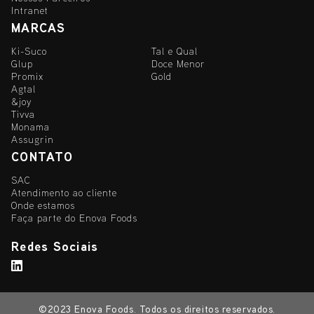
Intranet
MARCAS
Ki-Suco
Tal e Qual
Glup
Doce Menor
Promix
Gold
Agtal
&joy
Tivva
Monama
Assugrin
CONTATO
SAC
Atendimento ao cliente
Onde estamos
Faça parte do Enova Foods
Redes Sociais
Siga no LinkedIn
©2023 Enova Foods. Todos os direitos reservados.