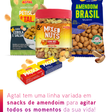
Agtal tem uma linha variada
em
snacks de amendoim
para
agitar
todos os momentos
da sua vida!