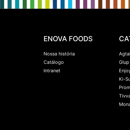
FICHA TÉCNICA
ENOVA FOODS
CA
Nossa história
Agta
Catálogo
Glup
Intranet
Enjo
Ki-S
Prom
Tivv
Mon