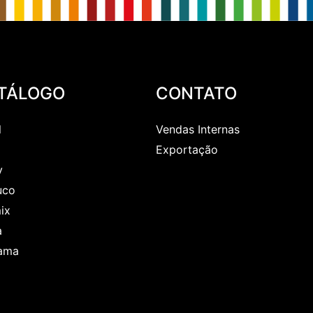
Peso Palete (Kg)
565,10
Largura (m)
Altura Palete
1,50
Altura (m)
TÁLOGO
CONTATO
BAIXAR TODAS
l
Vendas Internas
Exportação
y
uco
ix
a
ama