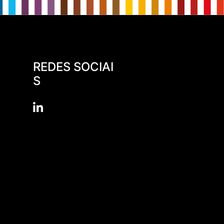
0,198
0,104
REDES SOCIAI
S