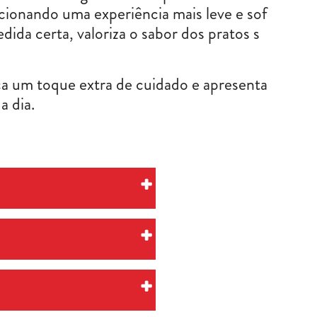
rcionando uma experiência mais leve e sof
dida certa, valoriza o sabor dos pratos s
a um toque extra de cuidado e apresenta
a dia.
ue têm alta recorrênci
ue aumenta o valor perc