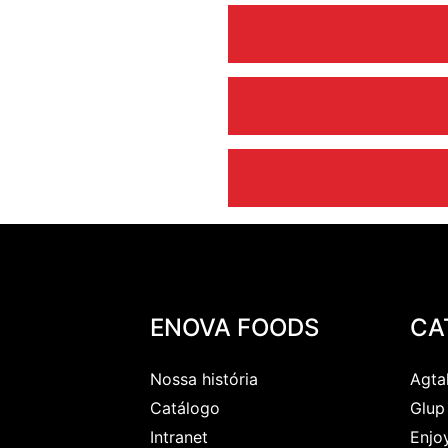
– Produto pronto para 
Disponível na versão: 90g
dor.
– Baixo desembolso co
– Funciona como comp
– Alta recompra: entrou
– Forte presença em var
NCM (Co
ENOVA FOODS
CA
Nossa história
Agta
Catálogo
Glup
Intranet
Enjo