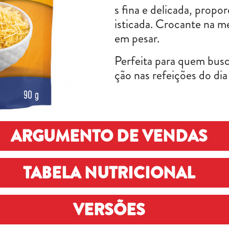
s fina e delicada, propo
isticada. Crocante na me
em pesar.
Perfeita para quem busc
ção nas refeições do dia 
ARGUMENTO DE VENDAS
TABELA NUTRICIONAL
xtremamente populares como strogonoff e hot dog, q
pelo de textura (crocância), diferencial sensorial q
VERSÕES